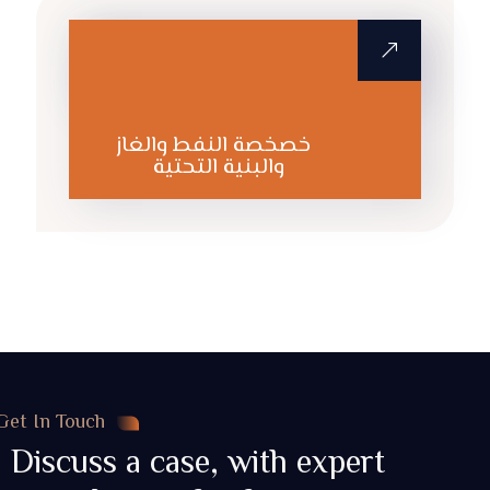
القانون التجاري
والشركات
خصخصة النفط والغاز
والبنية التحتية
Get In Touch
Discuss a case, with expert