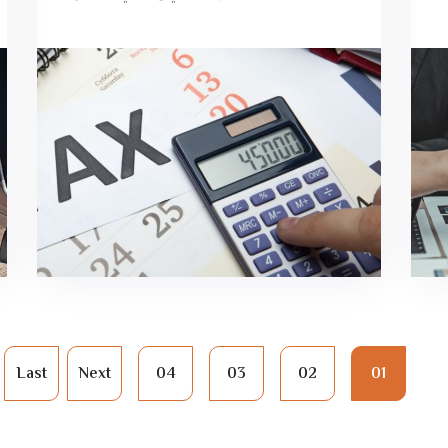
Last
Next
04
03
02
01