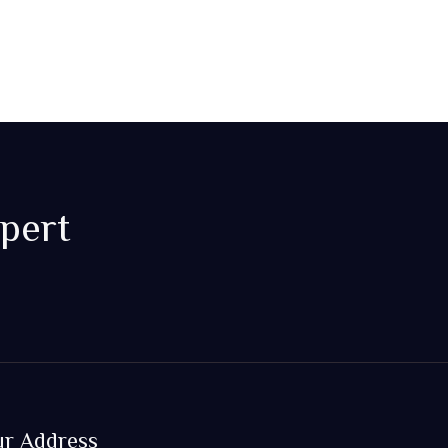
xpert
r Address