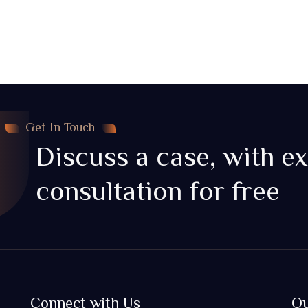
8
Get In Touch
Discuss a case, with e
consultation for free
Connect with Us
Ou